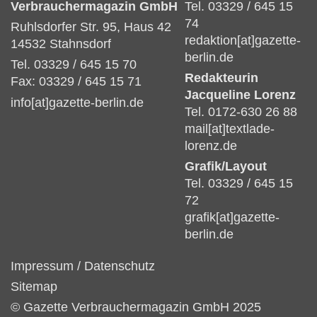
Verbrauchermagazin GmbH
Tel. 03329 / 645 15
74
Ruhlsdorfer Str. 95, Haus 42
redaktion[at]gazette-
14532 Stahnsdorf
berlin.de
Tel. 03329 / 645 15 70
Redakteurin
Fax: 03329 / 645 15 71
Jacqueline Lorenz
info[at]gazette-berlin.de
Tel. 0172-630 26 88
mail[at]textlade-
lorenz.de
Grafik/Layout
Tel. 03329 / 645 15
72
grafik[at]gazette-
berlin.de
Impressum
/
Datenschutz
Sitemap
© Gazette Verbrauchermagazin GmbH 2025