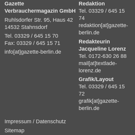
Gazette
Redaktion
Verbrauchermagazin GmbH
Tel. 03329 / 645 15
74
Ruhlsdorfer Str. 95, Haus 42
redaktion[at]gazette-
14532 Stahnsdorf
berlin.de
Tel. 03329 / 645 15 70
Redakteurin
Fax: 03329 / 645 15 71
Jacqueline Lorenz
info[at]gazette-berlin.de
Tel. 0172-630 26 88
mail[at]textlade-
lorenz.de
Grafik/Layout
Tel. 03329 / 645 15
72
grafik[at]gazette-
berlin.de
Impressum
/
Datenschutz
Sitemap