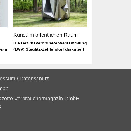
Kunst im öffentlichen Raum
Die Bezirksverordnetenversammlung
(BVV) Steglitz-Zehlendorf diskutiert
eten
ressum
/
Datenschutz
emap
azette Verbrauchermagazin GmbH
5