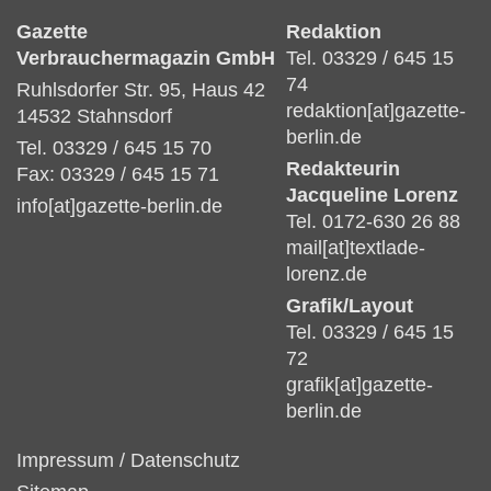
Gazette
Redaktion
Verbrauchermagazin GmbH
Tel. 03329 / 645 15
74
Ruhlsdorfer Str. 95, Haus 42
redaktion[at]gazette-
14532 Stahnsdorf
berlin.de
Tel. 03329 / 645 15 70
Redakteurin
Fax: 03329 / 645 15 71
Jacqueline Lorenz
info[at]gazette-berlin.de
Tel. 0172-630 26 88
mail[at]textlade-
lorenz.de
Grafik/Layout
Tel. 03329 / 645 15
72
grafik[at]gazette-
berlin.de
Impressum
/
Datenschutz