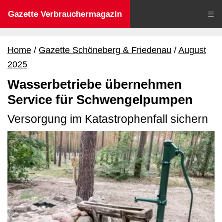
Gazette Verbrauchermagazin
☰
Home
Gazette Schöneberg & Friedenau
August
2025
Wasserbetriebe übernehmen
Service für Schwengelpumpen
Versorgung im Katastrophenfall sichern