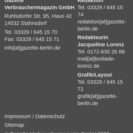
Gazette
Redaktion
Verbrauchermagazin GmbH
Tel. 03329 / 645 15
74
Ruhlsdorfer Str. 95, Haus 42
redaktion[at]gazette-
14532 Stahnsdorf
berlin.de
Tel. 03329 / 645 15 70
Redakteurin
Fax: 03329 / 645 15 71
Jacqueline Lorenz
info[at]gazette-berlin.de
Tel. 0172-630 26 88
mail[at]textlade-
lorenz.de
Grafik/Layout
Tel. 03329 / 645 15
72
grafik[at]gazette-
berlin.de
Impressum
/
Datenschutz
Sitemap