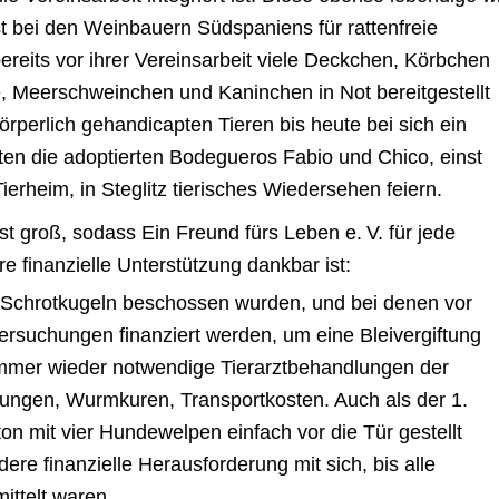
nst bei den Weinbauern Südspaniens für rattenfreie
 bereits vor ihrer Vereinsarbeit viele Deckchen, Körbchen
 Meerschweinchen und Kaninchen in Not bereitgestellt
körperlich gehandicapten Tieren bis heute bei sich ein
ten die adoptierten Bodegueros Fabio und Chico, einst
erheim, in Steglitz tierisches Wiedersehen feiern.
st groß, sodass Ein Freund fürs Leben e. V. für jede
re finanzielle Unterstützung dankbar ist:
it Schrotkugeln beschossen wurden, und bei denen vor
ersuchungen finanziert werden, um eine Bleivergiftung
immer wieder notwendige Tierarztbehandlungen der
ungen, Wurmkuren, Transportkosten. Auch als der 1.
on mit vier Hundewelpen einfach vor die Tür gestellt
re finanzielle Herausforderung mit sich, bis alle
ittelt waren.