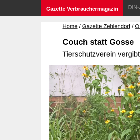
DIN-
Gazette Verbrauchermagazin
Home
Gazette Zehlendorf
O
Couch statt Gosse
Tierschutzverein vergib