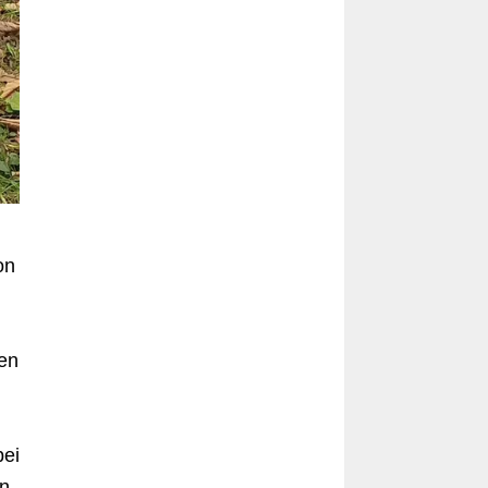
on
den
bei
n.