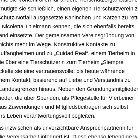
mutigte sie schließlich, einen eigenen Tierschutzverein 
schutz-Notfall ausgesetzte Kaninchen und Katzen zu ret
ch Nicoletta Thielmann kennen, die sich ebenfalls bereits
sland einsetzte. Der gemeinsamen Vereinsgründung von
 nichts mehr im Wege. Konstruktive Kontakte zu
auffangheimen und zu „Cuidad Real“, einem Tierheim in
e über eine Tierschützerin zum Tierheim „Siempre
ckelte sie eine vertrauensvolle, bis heute währende
chem Kontakt, basierend auf Liebe und Verständnis zu
e Landesgrenzen hinaus. Neben den Gründungsmitgliede
ieder, die über Spenden, als Pflegestelle für Vierbeiner
aus Zuwendungen und Mitgliedsbeiträgen sich selbst
rs Leben verantwortungsvoll begleiten.
 das inzwischen als unverzichtbare Ansprechpartnerin für
e Vereinsarbeit integriert ist. Diese ebenso lebendige w