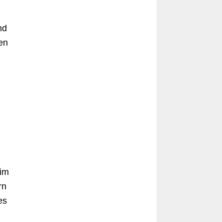
nd
en
eim
rn
es