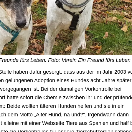
reunde fürs Leben. Foto: Verein Ein Freund fürs Leben
Stelle haben dafür gesorgt, dass aus der im Jahr 2003 v
en gelungenen Adoption eines Hundes acht Jahre später
rvorgegangen ist. Bei der damaligen Vorkontrolle bei
orf hatte sofort die Chemie zwischen ihr und der prüfen
t: Beide wollten älteren Hunden helfen und sie in ein
ach dem Motto „Alter Hund, na und?“. Irgendwann dann
t alleine mit einer Webseite Tiere aus Spanien und half 
hte sie Vorkontrollen für andere Tierschutzorganisatione