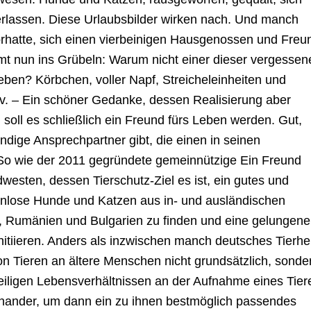
berlassen. Diese Urlaubsbilder wirken nach. Und manch
orhatte, sich einen vierbeinigen Hausgenossen und Freu
mt nun ins Grübeln: Warum nicht einer dieser vergessen
ben? Körbchen, voller Napf, Streicheleinheiten und
v. – Ein schöner Gedanke, dessen Realisierung aber
soll es schließlich ein Freund fürs Leben werden. Gut,
ndige Ansprechpartner gibt, die einen in seinen
So wie der 2011 gegründete gemeinnützige Ein Freund
dwesten, dessen Tierschutz-Ziel es ist, ein gutes und
enlose Hunde und Katzen aus in- und ausländischen
n, Rumänien und Bulgarien zu finden und eine gelungene
nitiieren. Anders als inzwischen manch deutsches Tierh
von Tieren an ältere Menschen nicht grundsätzlich, sonde
weiligen Lebensverhältnissen an der Aufnahme eines Tier
einander, um dann ein zu ihnen bestmöglich passendes