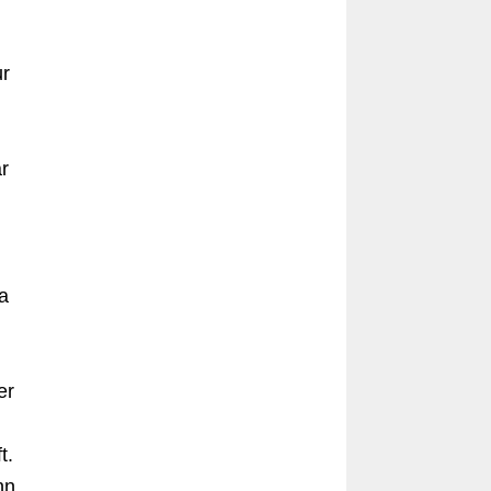
ur
r
a
er
t.
nn