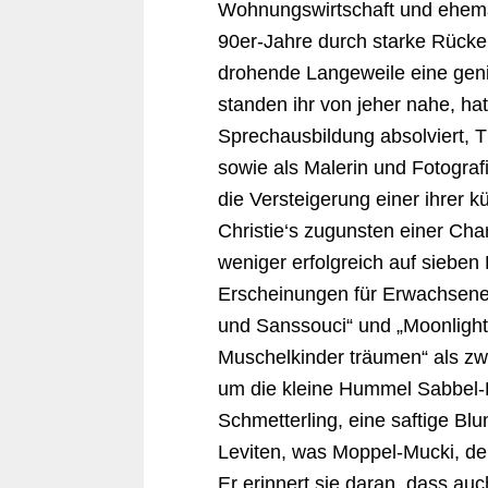
Wohnungswirtschaft und ehemal
90er-Jahre durch starke Rücke
drohende Langeweile eine genia
standen ihr von jeher nahe, ha
Sprechausbildung absolviert, T
sowie als Malerin und Fotograf
die Versteigerung einer ihrer 
Christie‘s zugunsten einer Char
weniger erfolgreich auf sieben
Erscheinungen für Erwachsene „
und Sanssouci“ und „Moonlight
Muschelkinder träumen“ als zw
um die kleine Hummel Sabbel-Dö
Schmetterling, eine saftige Bl
Leviten, was Moppel-Mucki, den
Er erinnert sie daran, dass auc