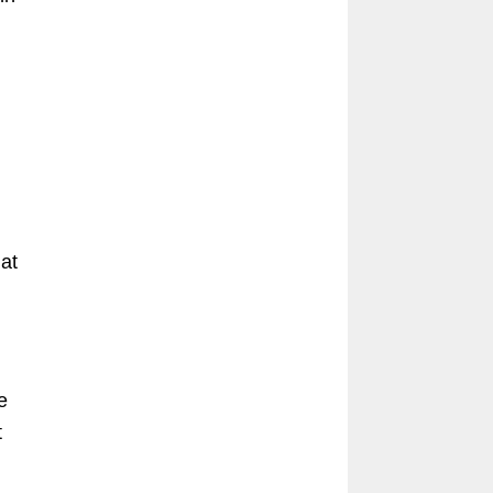
at
e
t