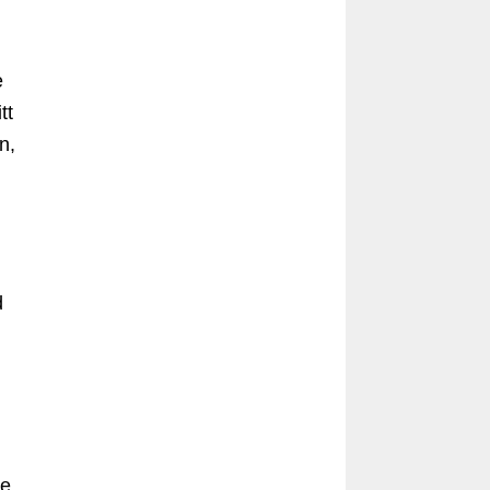
e
tt
n,
d
e.