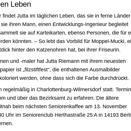
hen Leben
findet Jutta im täglichen Leben, das sie in ferne Länder
 sie ihren Mann, einen Entwicklungs-Ingenieur begleitet
ammelt sie auf Karteikarten, ebenso Personen, die für e
den könnten. – So lebt das Vorbild für Moppel-Mucki, e
dick hinter den Katzenohren hat, bei ihrer Friseurin.
nen und -maler hat Jutta Riemann mit ihrem neuesten
ier ist „filzstiftfest“, die enthaltenen Ausmalbilder
oloriert werden, ohne dass sich die Farbe durchdrückt.
n regelmäßig in Charlottenburg-Wilmersdorf statt. Termi
m und über das Bezirksamt zu erfahren. Die ältere
eitnah beim nächsten Seniorenkaffee am 13. November
.30 Uhr im Seniorenclub Herthastraße 25 A in 14193 Berli
ernen.