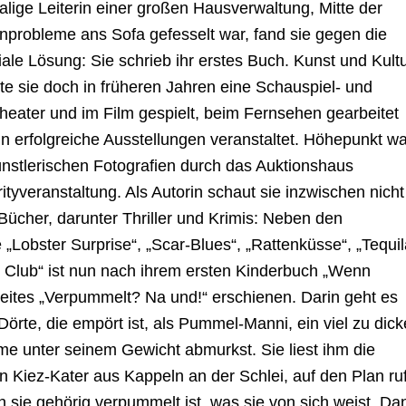
ige Leiterin einer großen Hausverwaltung, Mitte der
nprobleme ans Sofa gefesselt war, fand sie gegen die
le Lösung: Sie schrieb ihr erstes Buch. Kunst und Kult
tte sie doch in früheren Jahren eine Schauspiel- und
heater und im Film gespielt, beim Fernsehen gearbeitet
in erfolgreiche Ausstellungen veranstaltet. Höhepunkt wa
künstlerischen Fotografien durch das Auktionshaus
ityveranstaltung. Als Autorin schaut sie inzwischen nicht
 Bücher, darunter Thriller und Krimis: Neben den
Lobster Surprise“, „Scar-Blues“, „Rattenküsse“, „Tequil
 Club“ ist nun nach ihrem ersten Kinderbuch „Wenn
eites „Verpummelt? Na und!“ erschienen. Darin geht es
rte, die empört ist, als Pummel-Manni, ein viel zu dick
ume unter seinem Gewicht abmurkst. Sie liest ihm die
 Kiez-Kater aus Kappeln an der Schlei, auf den Plan ruf
h sie gehörig verpummelt ist, was sie von sich weist. Da