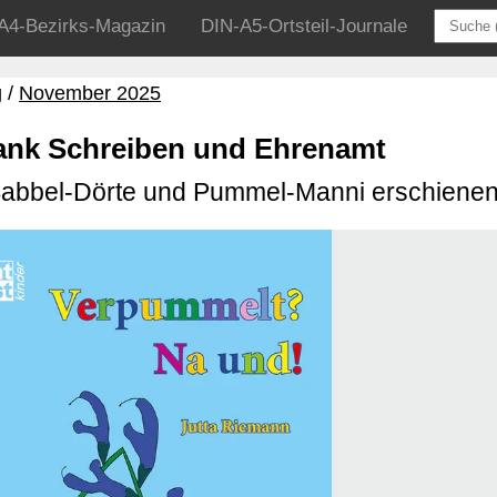
A4-Bezirks-Magazin
DIN-A5-Ortsteil-Journale
g
November 2025
dank Schreiben und Ehrenamt
Sabbel-Dörte und Pummel-Manni erschiene