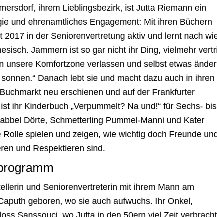
mersdorf, ihrem Lieblingsbezirk, ist Jutta Riemann ein
rgie und ehrenamtliches Engagement: Mit ihren Büchern
eit 2017 in der Seniorenvertretung aktiv und lernt nach wi
esisch. Jammern ist so gar nicht ihr Ding, vielmehr vertri
en unsere Komfortzone verlassen und selbst etwas änder
zu sonnen.“ Danach lebt sie und macht dazu auch in ihren
Buchmarkt neu erschienen und auf der Frankfurter
ist ihr Kinderbuch „Verpummelt? Na und!“ für Sechs- bis
abbel Dörte, Schmetterling Pummel-Manni und Kater
 Rolle spielen und zeigen, wie wichtig doch Freunde un
eren und Respektieren sind.
sprogramm
stellerin und Seniorenvertreterin mit ihrem Mann am
 Caputh geboren, wo sie auch aufwuchs. Ihr Onkel,
oss Sanssouci, wo Jutta in den 50ern viel Zeit verbracht