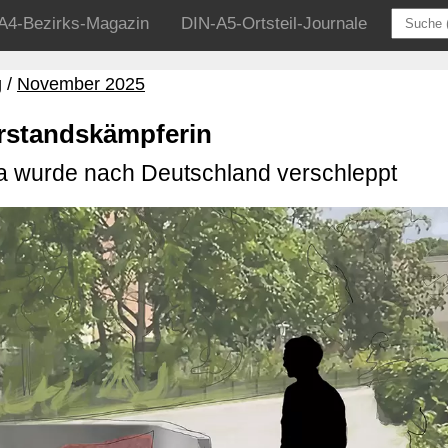
A4-Bezirks-Magazin
DIN-A5-Ortsteil-Journale
g
November 2025
rstandskämpferin
a wurde nach Deutschland verschleppt