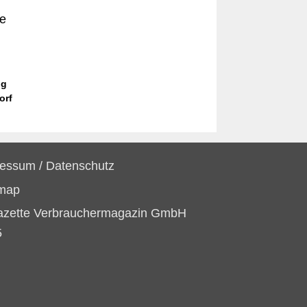
e
ng
orf
ressum
/
Datenschutz
emap
azette Verbrauchermagazin GmbH
5