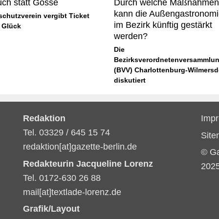
ch statt Gosse
Durch welche Maßnahmen
kann die Außengastronomi
schutzverein vergibt Ticket
im Bezirk künftig gestärkt
 Glück
werden?
Die
Bezirksverordnetenversammlu
(BVV) Charlottenburg-Wilmersd
diskutiert
Redaktion
Imp
Tel. 03329 / 645 15 74
Sit
redaktion[at]gazette-berlin.de
© G
Redakteurin Jacqueline Lorenz
202
Tel. 0172-630 26 88
mail[at]textlade-lorenz.de
Grafik/Layout