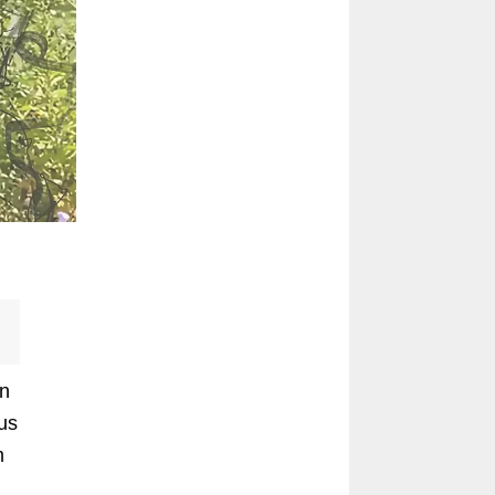
in
us
m