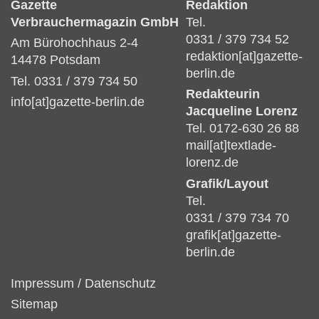
Gazette
Redaktion
Verbrauchermagazin GmbH
Tel.
0331 / 379 734 52
Am Bürohochhaus 2-4
redaktion[at]gazette-
14478 Potsdam
berlin.de
Tel. 0331 / 379 734 50
Redakteurin
info[at]gazette-berlin.de
Jacqueline Lorenz
Tel. 0172-630 26 88
mail[at]textlade-
lorenz.de
Grafik/Layout
Tel.
0331 / 379 734 70
grafik[at]gazette-
berlin.de
Impressum
/
Datenschutz
Sitemap