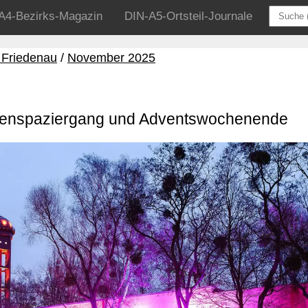
A4-Bezirks-Magazin
DIN-A5-Ortsteil-Journale
 Friedenau
November 2025
henspaziergang und Adventswochenende