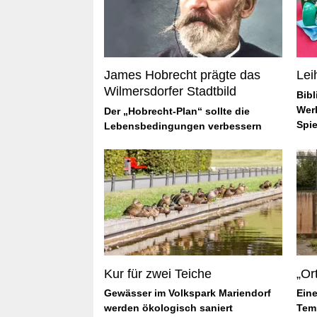
James Hobrecht prägte das
Lei
Wilmersdorfer Stadtbild
Bibl
Wer
Der „Hobrecht-Plan“ sollte die
Spi
Lebensbedingungen verbessern
Kur für zwei Teiche
„Or
Gewässer im Volkspark Mariendorf
Ein
werden ökologisch saniert
Tem