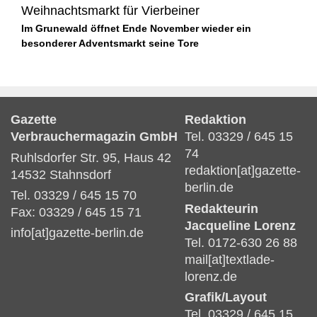
Weihnachtsmarkt für Vierbeiner
Im Grunewald öffnet Ende November wieder ein
besonderer Adventsmarkt seine Tore
Gazette
Redaktion
Verbrauchermagazin GmbH
Tel. 03329 / 645 15
74
Ruhlsdorfer Str. 95, Haus 42
redaktion[at]gazette-
14532 Stahnsdorf
berlin.de
Tel. 03329 / 645 15 70
Redakteurin
Fax: 03329 / 645 15 71
Jacqueline Lorenz
info[at]gazette-berlin.de
Tel. 0172-630 26 88
mail[at]textlade-
lorenz.de
Grafik/Layout
Tel. 03329 / 645 15