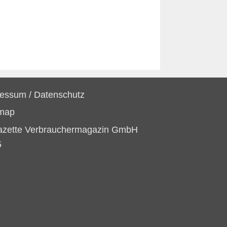
ressum
/
Datenschutz
emap
azette Verbrauchermagazin GmbH
5