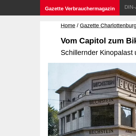
DIN-
Gazette Verbrauchermagazin
Home
Gazette Charlottenbur
Vom Capitol zum Bik
Schillernder Kinopalas