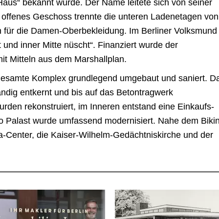
Haus“ bekannt wurde. Der Name leitete sich von seiner
n offenes Geschoss trennte die unteren Ladenetagen von
 für die Damen-Oberbekleidung. Im Berliner Volksmund
 und inner Mitte nüscht“. Finanziert wurde der
t Mitteln aus dem Marshallplan.
gesamte Komplex grundlegend umgebaut und saniert. D
ändig entkernt und bis auf das Betontragwerk
den rekonstruiert, im Inneren entstand eine Einkaufs-
o Palast wurde umfassend modernisiert. Nahe dem Bikin
a-Center, die Kaiser-Wilhelm-Gedächtniskirche und der