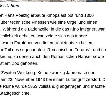
0er-Jahren.
en Hans Poelzig erbaute Kinopalast bot rund 1300
 über technische Finessen wie eine Orgel und einen
Während die Ladenzeile, in die das Kino integriert war,
chlichkeit gehalten war, zeigte sich das Innere
 war in Farbtönen von tiefem Violett bis zu hellem
war Teil des sogenannten „Romanischen Forums“ rund u
skirche, zu denen auch den Romanischen Häuser sowie
ast am Zoo gehörten.
m Zweiten Weltkrieg. Keine zwanzig Jahre nach der
m 23. November 1943 bei einem Luftangriff zerstört. D
zte Ruine wurde 1953 vollständig abgetragen und machte
 Stadtgeschichte.