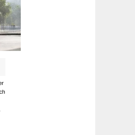
er
och
,