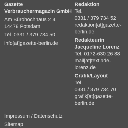
Gazette
Redaktion
Verbrauchermagazin GmbH
Tel.
0331 / 379 734 52
Am Bürohochhaus 2-4
redaktion[at]gazette-
14478 Potsdam
berlin.de
Tel. 0331 / 379 734 50
Redakteurin
info[at]gazette-berlin.de
Jacqueline Lorenz
Tel. 0172-630 26 88
mail[at]textlade-
lorenz.de
Grafik/Layout
Tel.
0331 / 379 734 70
grafik[at]gazette-
berlin.de
Impressum
/
Datenschutz
Sitemap