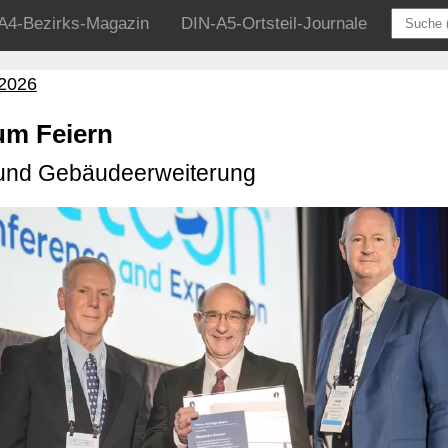
A4-Bezirks-Magazin
DIN-A5-Ortsteil-Journale
 2026
m Feiern
 und Gebäudeerweiterung