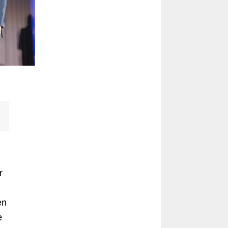
r
en
e