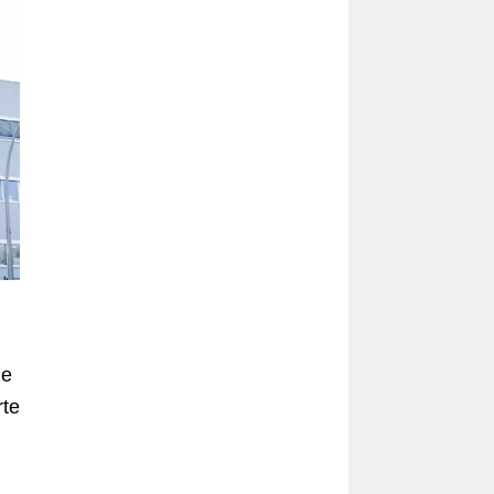
ne
rte