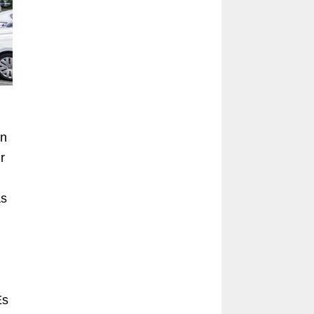
en
r
as
Es