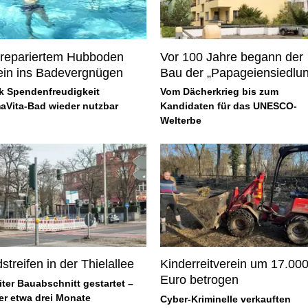
 repariertem Hubboden
Vor 100 Jahre begann der
ein ins Badevergnügen
Bau der „Papageiensiedlu
k Spendenfreudigkeit
Vom Dächerkrieg bis zum
aVita-Bad wieder nutzbar
Kandidaten für das UNESCO-
Welterbe
streifen in der Thielallee
Kinderreitverein um 17.00
Euro betrogen
ter Bauabschnitt gestartet –
er etwa drei Monate
Cyber-Kriminelle verkauften