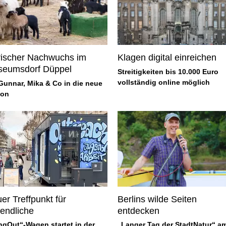
rischer Nachwuchs im
Klagen digital einreichen
eumsdorf Düppel
Streitigkeiten bis 10.000 Euro
vollständig online möglich
Gunnar, Mika & Co in die neue
son
er Treffpunkt für
Berlins wilde Seiten
endliche
entdecken
gOut“-Wagen startet in der
„Langer Tag der StadtNatur“ a