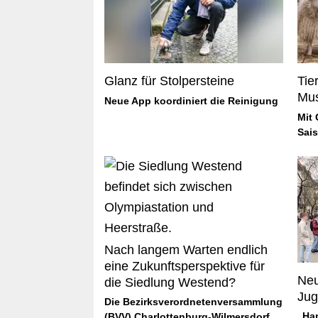
Glanz für Stolpersteine
Tie
Mus
Neue App koordiniert die Reinigung
Mit 
Sai
Nach langem Warten endlich
eine Zukunftsperspektive für
Neu
die Siedlung Westend?
Jug
Die Bezirksverordnetenversammlung
„Han
(BVV) Charlottenburg-Wilmersdorf