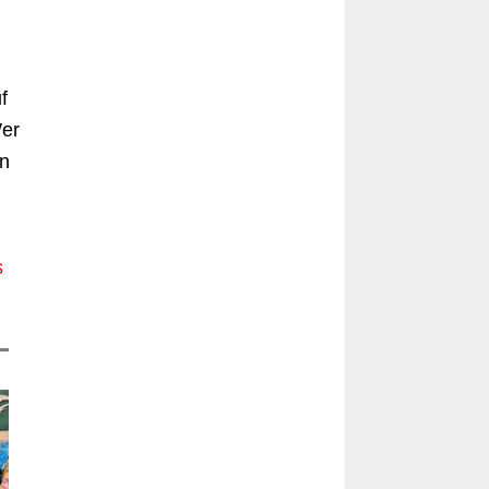
f
Wer
en
s