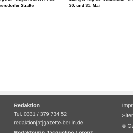
ersdorfer Straße
30. und 31. Mai
Redaktion
Imp
Tel. 0331 / 379 734 52
Sit
redaktion[at]gazette-berlin.de
© G
Redakteurin Jacqueline Lorenz