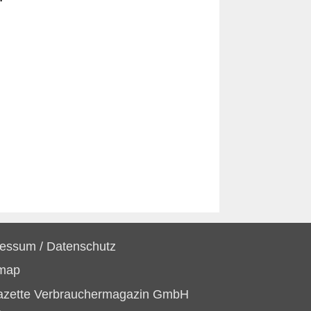
ressum
/
Datenschutz
emap
azette Verbrauchermagazin GmbH