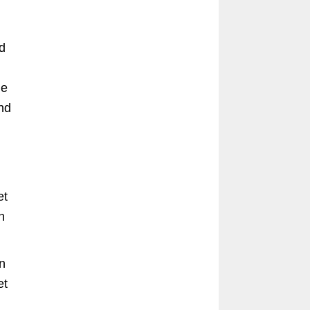
d
he
nd
et
n
n
et