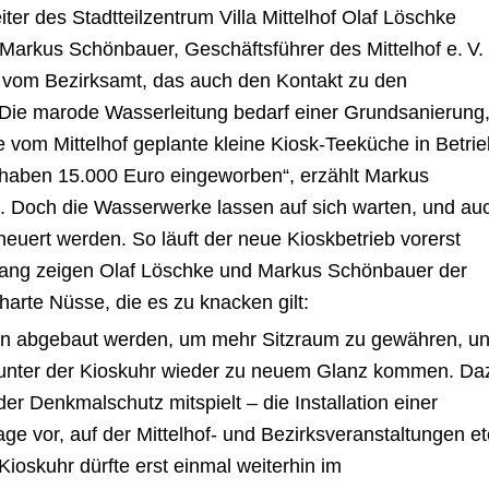
er des Stadtteilzentrum Villa Mittelhof Olaf Löschke
n Markus Schönbauer, Geschäftsführer des Mittelhof e. V.
kt vom Bezirksamt, das auch den Kontakt zu den
 Die marode Wasserleitung bedarf einer Grundsanierung
e vom Mittelhof geplante kleine Kiosk-Teeküche in Betrie
aben 15.000 Euro eingeworben“, erzählt Markus
.. Doch die Wasserwerke lassen auf sich warten, und au
euert werden. So läuft der neue Kioskbetrieb vorerst
ang zeigen Olaf Löschke und Markus Schönbauer der
rte Nüsse, die es zu knacken gilt:
sen abgebaut werden, um mehr Sitzraum zu gewähren, u
 unter der Kioskuhr wieder zu neuem Glanz kommen. Da
r Denkmalschutz mitspielt – die Installation einer
 vor, auf der Mittelhof- und Bezirksveranstaltungen et
ioskuhr dürfte erst einmal weiterhin im