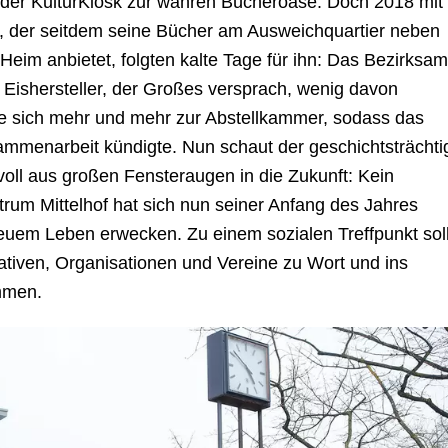
h der KulturKiosk zur wahren Bücheroase. Doch 2018 mit
, der seitdem seine Bücher am Ausweichquartier neben
im anbietet, folgten kalte Tage für ihn: Das Bezirksam
 Eishersteller, der Großes versprach, wenig davon
te sich mehr und mehr zur Abstellkammer, sodass das
sammenarbeit kündigte. Nun schaut der geschichtsträchti
oll aus großen Fensteraugen in die Zukunft: Kein
ntrum Mittelhof hat sich nun seiner Anfang des Jahres
uem Leben erwecken. Zu einem sozialen Treffpunkt sol
iativen, Organisationen und Vereine zu Wort und ins
mmen.