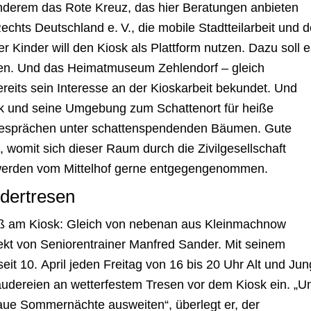
 anderem das Rote Kreuz, das hier Beratungen anbieten
hts Deutschland e. V., die mobile Stadtteilarbeit und d
 Kinder will den Kiosk als Plattform nutzen. Dazu soll e
en. Und das Heimatmuseum Zehlendorf – gleich
reits sein Interesse an der Kioskarbeit bekundet. Und
osk und seine Umgebung zum Schattenort für heiße
sprächen unter schattenspendenden Bäumen. Gute
h, womit sich dieser Raum durch die Zivilgesellschaft
e werden vom Mittelhof gerne entgegengenommen.
dertresen
Fuß am Kiosk: Gleich von nebenan aus Kleinmachnow
kt von Seniorentrainer Manfred Sander. Mit seinem
seit 10. April jeden Freitag von 16 bis 20 Uhr Alt und Jun
udereien an wetterfestem Tresen vor dem Kiosk ein. „U
f laue Sommernächte ausweiten“, überlegt er, der