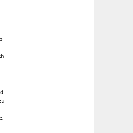
,
b
ch
nd
zu
c.