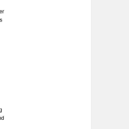
er
s
g
nd