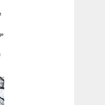
t
ge
l