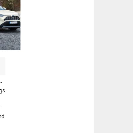
-
ngs
f
end