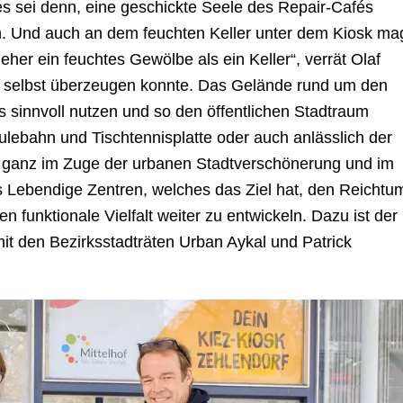
es sei denn, eine geschickte Seele des Repair-Cafés
an. Und auch an dem feuchten Keller unter dem Kiosk ma
 eher ein feuchtes Gewölbe als ein Keller“, verrät Olaf
n selbst überzeugen konnte. Das Gelände rund um den
lls sinnvoll nutzen und so den öffentlichen Stadtraum
ulebahn und Tischtennisplatte oder auch anlässlich der
s ganz im Zuge der urbanen Stadtverschönerung und im
ebendige Zentren, welches das Ziel hat, den Reichtu
n funktionale Vielfalt weiter zu entwickeln. Dazu ist der
mit den Bezirksstadträten Urban Aykal und Patrick