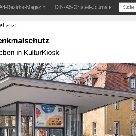
A4-Bezirks-Magazin
DIN-A5-Ortsteil-Journale
ai 2026
Denkmalschutz
Leben in KulturKiosk