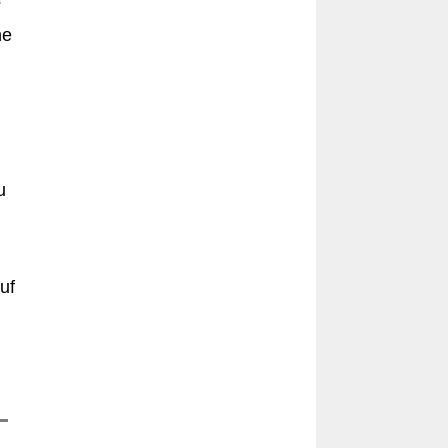
“
he
u
uf