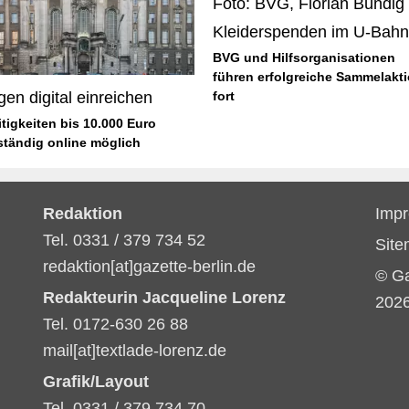
Kleiderspenden im U-Bahn
BVG und Hilfsorganisationen
führen erfolgreiche Sammelakt
fort
gen digital einreichen
itigkeiten bis 10.000 Euro
ständig online möglich
Redaktion
Imp
Tel. 0331 / 379 734 52
Sit
redaktion[at]gazette-berlin.de
© G
Redakteurin Jacqueline Lorenz
202
Tel. 0172-630 26 88
mail[at]textlade-lorenz.de
Grafik/Layout
Tel. 0331 / 379 734 70