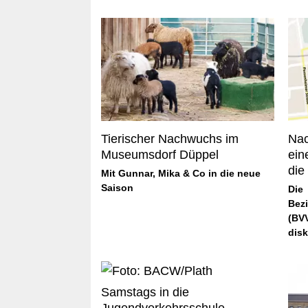
Tierischer Nachwuchs im
Nac
Museumsdorf Düppel
ein
die
Mit Gunnar, Mika & Co in die neue
Saison
Die
Bez
(BV
disk
Samstags in die