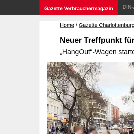
DIN-
Gazette Verbrauchermagazin
Home
Gazette Charlottenbur
Neuer Treffpunkt fü
„HangOut“-Wagen starte