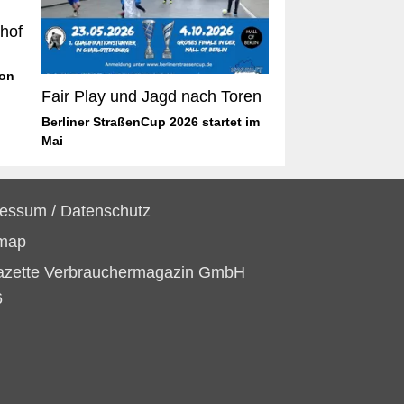
hof
ion
Fair Play und Jagd nach Toren
Berliner StraßenCup 2026 startet im
Mai
ressum
/
Datenschutz
emap
azette Verbrauchermagazin GmbH
6