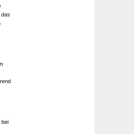
e
 das
n
em
hrend
 bei