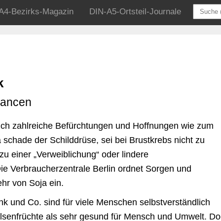
A4-Bezirks-Magazin
DIN-A5-Ortsteil-Journale
k
hancen
ch zahlreiche Befürchtungen und Hoffnungen wie zum
schade der Schilddrüse, sei bei Brustkrebs nicht zu
u einer „Verweiblichung“ oder lindere
e Verbraucherzentrale Berlin ordnet Sorgen und
hr von Soja ein.
nk und Co. sind für viele Menschen selbstverständlich
Hülsenfrüchte als sehr gesund für Mensch und Umwelt. D