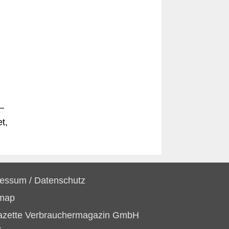
–
t,
ressum
/
Datenschutz
emap
azette Verbrauchermagazin GmbH