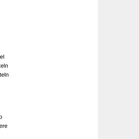
el
eln
teln
o
ere