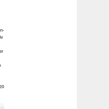
on-
iv
er
e
020