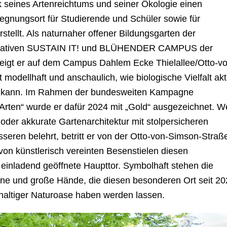
 seines Artenreichtums und seiner Ökologie einen
egnungsort für Studierende und Schüler sowie für
tellt. Als naturnaher offener Bildungsgarten der
itiativen ­SUSTAIN IT! und BLÜHENDER CAMPUS der
 zeigt er auf dem Campus Dahlem Ecke Thielallee/Otto-v
t modellhaft und anschaulich, wie biologische Vielfalt akt
en kann. Im Rahmen der bundesweiten Kampagne
rten“ wurde er dafür 2024 mit „Gold“ ausgezeichnet. W
 oder akkurate Gartenarchitektur mit stolpersicheren
seren belehrt, betritt er von der Otto-von-Simson-Straß
on künstlerisch vereinten Besenstielen diesen
einladend geöffnete Haupttor. Symbolhaft stehen die
leine und große Hände, die diesen besonderen Ort seit 2
hhaltiger Naturoase haben werden lassen.