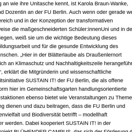
g an wie ihre Unitasche kennt, ist Karola Braun-Wanke,
 und Dozentin an der FU Berlin. Auch wenn oder gerade we
reich und in der Konzeption der transformativen
weise die maßgeschneiderten Schüler:innenUni und in de
egen, weiß sie um die wichtige Bedeutung dieses
ildungsarbeit und für die gesunde Entwicklung des
schen. „Hier in der Blätterlaube als Draußenlernort
ch an Klimaschutz und Nachhaltigkeitszeile herangeführ
 erklärt die Mitgründerin und wissenschaftliche
tsinitiative SUSTAIN IT! der FU Berlin, die als offene
form hier im Gemeinschaftsgarten handlungsorientierte
taktionen ebenso bietet wie Veranstaltungen zu Theme
ng dienen und dazu beitragen, dass die FU Berlin und
vielfalt und Biodiversität betrifft – modellhaft
er werden. Dabei kooperiert SUSTAIN IT! in der
 Projekt BLÜHENDER CAMPUS, das sich der Förderung 