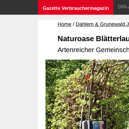
DIN-
Gazette Verbrauchermagazin
Home
Dahlem & Grunewald J
Naturoase Blätterla
Artenreicher Gemeinscha