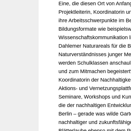
Eine, die diesen Ort von Anfan
Projektleiterin, Koordinatorin
ihre Arbeitsschwerpunkte im Be
Bildungsformate wie beispiels
Wissenschaftskommunikation li
Dahlemer Naturareals für die B
Naturverständnisses junger Men
werden Schulklassen anschauli
und zum Mitmachen begeistert“,
Koordinatorin der Nachhaltigkei
Aktions- und Vernetzungsplatt
Seminare, Workshops und Kuns
die der nachhaltigen Entwicklu
Berlin – gerade was wilde Garten
nachhaltiger und zukunftsfähig
Blätterlaube ebenso mit dem