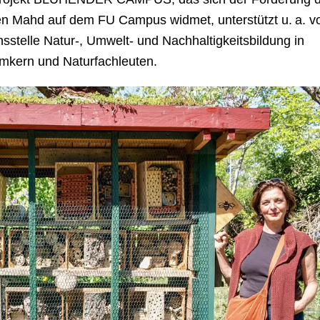
gen Mahd auf dem FU Campus widmet, unterstützt u. a. v
sstelle Natur-, Umwelt- und Nachhaltigkeitsbildung in
Imkern und Naturfachleuten.