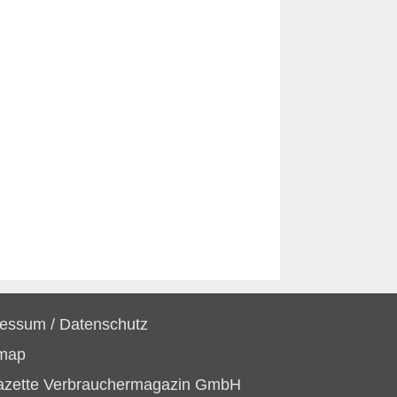
ressum
/
Datenschutz
emap
azette Verbrauchermagazin GmbH