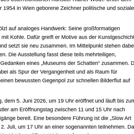
der 1954 in Wien geborene Zeichner politische und soziale
 Wölzl auf analoges Handwerk: Seine großformatigen
mit Kohle. Dafür greift er Motive aus der Kunstgeschich
und setzt sie neu zusammen. Im Mittelpunkt stehen dabe
en. Die Ausstellung fasst diese teils mehrteiligen,
m Gedanken eines „Museums der Schatten“ zusammen. 
abei als Spur der Vergangenheit und als Raum für
 einen bewussten Gegenpol zur schnellen Bilderflut auf
g, dem 5. Juni 2026, um 19 Uhr eröffnet und läuft bis zu
nstler am Eröffnungstag zwischen 11 und 15 Uhr nach
gänge bereit. Eine besondere Führung ist die „Slow Art
. Juli, um 17 Uhr an einer sogenannten teilnehmen. D