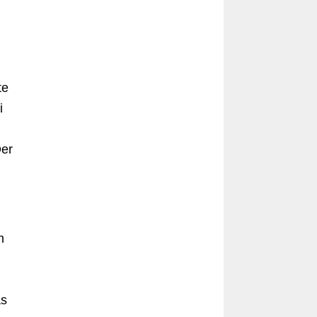
te
i
Der
m
as