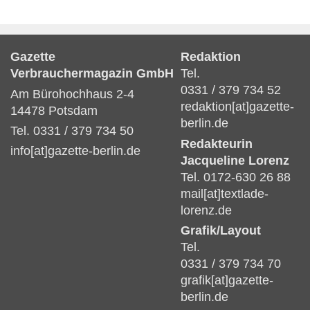
Gazette
Redaktion
Verbrauchermagazin GmbH
Tel.
0331 / 379 734 52
Am Bürohochhaus 2-4
redaktion[at]gazette-
14478 Potsdam
berlin.de
Tel. 0331 / 379 734 50
Redakteurin
info[at]gazette-berlin.de
Jacqueline Lorenz
Tel. 0172-630 26 88
mail[at]textlade-
lorenz.de
Grafik/Layout
Tel.
0331 / 379 734 70
grafik[at]gazette-
berlin.de