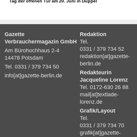
Tag der offenen Tür am 20. Juni in Düppel
Gazette
Redaktion
Verbrauchermagazin GmbH
Tel.
0331 / 379 734 52
Am Bürohochhaus 2-4
redaktion[at]gazette-
14478 Potsdam
berlin.de
Tel. 0331 / 379 734 50
Redakteurin
info[at]gazette-berlin.de
Jacqueline Lorenz
Tel. 0172-630 26 88
mail[at]textlade-
lorenz.de
Grafik/Layout
Tel.
0331 / 379 734 70
grafik[at]gazette-